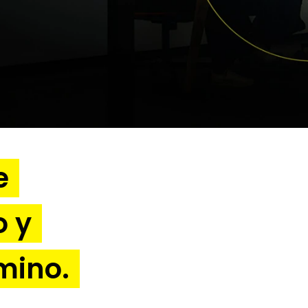
e
o y
mino.