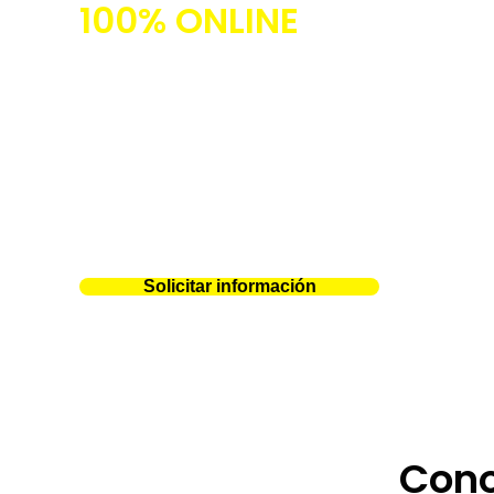
100% ONLINE
Aprende con propósito en
UDEM Online
: un espacio
conocimiento se vive se comparte y se transforma en
sentido dentro de un ecosistema de programas virtu
para el mundo actual. Nuestras maestrías en línea 
para profesionales como tú que buscan crecer sin lím
por la tradición académica de la
udem monterrey
.
Solicitar información
Cono