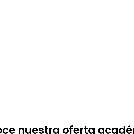
 donde el
 acción con
ales diseñados
están pensadas
ites, respaldados
ce nuestra oferta acad