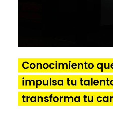
Conocimiento qu
impulsa tu talent
transforma tu ca